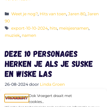
Categorieën
Weet je nog?
,
Hits van toen
,
Jaren 80
,
Jaren
90
Tags
export-10-10-2024
,
hits
,
meisjesnamen
,
muziek
,
namen
Deze 10 personages
herken je als je Suske
en Wiske las
26-08-2024
door
Linda Groen
Ook Vroegert draait met
cookies...