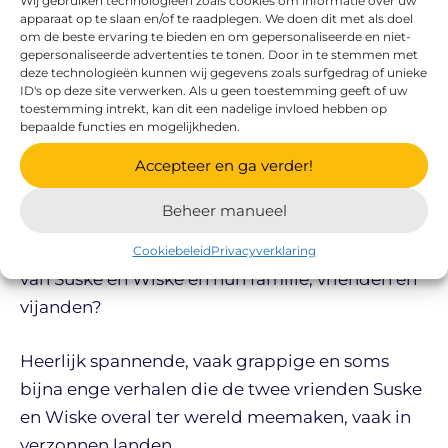
Wij gebruiken technologieën zoals cookies om informatie over uw
apparaat op te slaan en/of te raadplegen. We doen dit met als doel
om de beste ervaring te bieden en om gepersonaliseerde en niet-
gepersonaliseerde advertenties te tonen. Door in te stemmen met
deze technologieën kunnen wij gegevens zoals surfgedrag of unieke
ID's op deze site verwerken. Als u geen toestemming geeft of uw
toestemming intrekt, kan dit een nadelige invloed hebben op
bepaalde functies en mogelijkheden.
Accepteer en ga verder!
Beheer manueel
Wie las of leest ze niet, de bekende stripboeken
met de rode kaft met de boeiende avonturen
Cookiebeleid
Privacyverklaring
van Suske en Wiske en hun familie, vrienden en
vijanden?
Heerlijk spannende, vaak grappige en soms
bijna enge verhalen die de twee vrienden Suske
en Wiske overal ter wereld meemaken, vaak in
verzonnen landen.