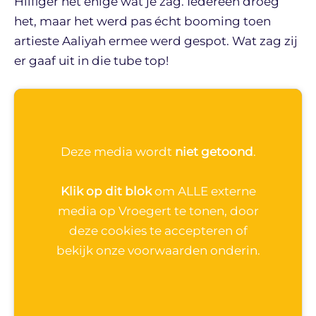
Hilfiger het enige wat je zag. Iedereen droeg
het, maar het werd pas écht booming toen
artieste Aaliyah ermee werd gespot. Wat zag zij
er gaaf uit in die tube top!
Deze media wordt
niet getoond
.
Klik op dit blok
om ALLE externe
media op Vroegert te tonen, door
deze cookies te accepteren of
bekijk onze voorwaarden onderin.