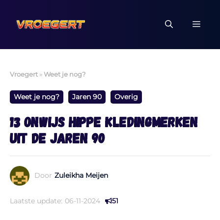
Ga
naar
MEN
de
inhoud
Vroegert
»
Weet je nog?
Weet je nog?
Jaren 90
Overig
13 onwijs hippe kledingmerken
uit de jaren 90
Door
Zuleikha Meijen
Laatste update:
06-11-2024
51