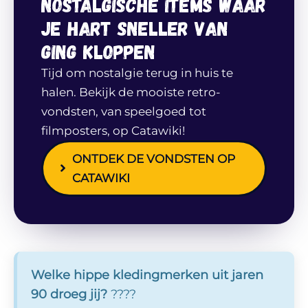
nostalgische items waar
je hart sneller van
ging kloppen
Tijd om nostalgie terug in huis te
halen. Bekijk de mooiste retro-
vondsten, van speelgoed tot
filmposters, op Catawiki!
ONTDEK DE VONDSTEN OP
CATAWIKI
Welke hippe kledingmerken uit jaren
90 droeg jij?
????