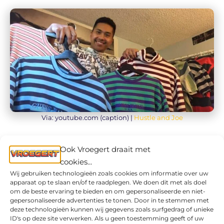
Via: youtube.com (caption) |
Hustle and Joe
9. Coogi
Ook Vroegert draait met
cookies...
Wij gebruiken technologieën zoals cookies om informatie over uw
Als Biggie Smalls erin past, kon iedereen met
apparaat op te slaan en/of te raadplegen. We doen dit met als doel
een maatje meer er eentje aan. Biggie en deze
om de beste ervaring te bieden en om gepersonaliseerde en niet-
gepersonaliseerde advertenties te tonen. Door in te stemmen met
foto waarop hij zijn centjes uit zijn spaarpot telt,
deze technologieën kunnen wij gegevens zoals surfgedrag of unieke
is wel episch.
ID's op deze site verwerken. Als u geen toestemming geeft of uw