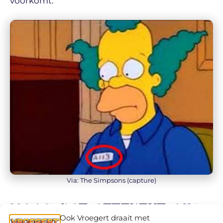
voorkomt:
Via: The Simpsons (capture)
Maar wat betekent A113
Ook Vroegert draait met