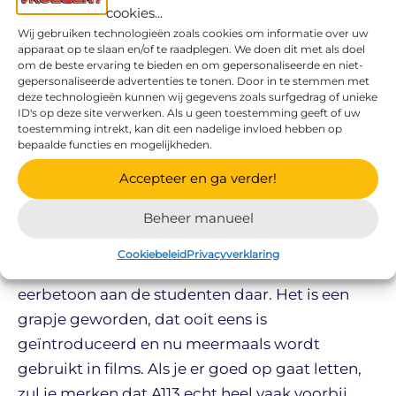
nou eigenlijk?
cookies...
Wij gebruiken technologieën zoals cookies om informatie over uw
apparaat op te slaan en/of te raadplegen. We doen dit met als doel
Is A113 gewoon een willekeurig nummer, of
om de beste ervaring te bieden en om gepersonaliseerde en niet-
gepersonaliseerde advertenties te tonen. Door in te stemmen met
heeft het ook nog een betekenis? We kunnen
deze technologieën kunnen wij gegevens zoals surfgedrag of unieke
vertellen dat het wel degelijk een betekenis
ID's op deze site verwerken. Als u geen toestemming geeft of uw
toestemming intrekt, kan dit een nadelige invloed hebben op
heeft. A113 was het klaslokaal van het
California
bepaalde functies en mogelijkheden.
Institute of Arts
. Hier zaten de makers van de
Accepteer en ga verder!
eerste animatiefilms om les te krijgen in
‘graphic design’.
Beheer manueel
Cookiebeleid
Privacyverklaring
A113 wordt daarom gebruikt als een soort
eerbetoon aan de studenten daar. Het is een
grapje geworden, dat ooit eens is
geïntroduceerd en nu meermaals wordt
gebruikt in films. Als je er goed op gaat letten,
zul je merken dat A113 echt heel vaak voorbij