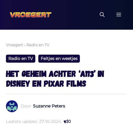
Ga
naar
MEN
de
inhoud
Vroegert
»
Radio en TV
Radio en TV
Feitjes en weetjes
Het geheim achter ‘A113’ in
Disney en Pixar films
Door
Suzanne Peters
Laatste update:
27-10-2024
0