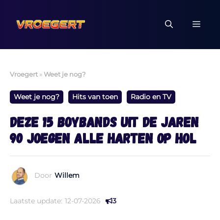
Ga
naar
MEN
de
inhoud
Vroegert
»
Weet je nog?
Weet je nog?
Hits van toen
Radio en TV
Deze 15 boybands uit de jaren
90 joegen alle harten op hol
Door
Willem
Laatste update:
12-07-2026
3