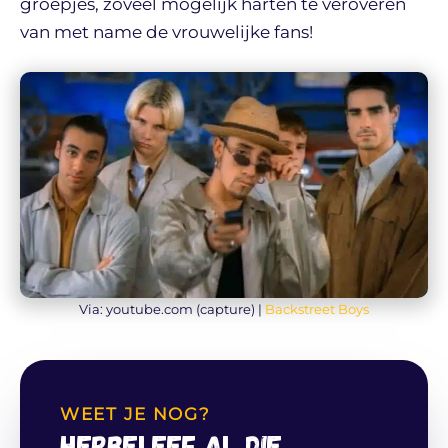
groepjes, zoveel mogelijk harten te veroveren
van met name de vrouwelijke fans!
Via: youtube.com (capture) |
Backstreet Boys
WEET JE NOG?
Herbeleef al die