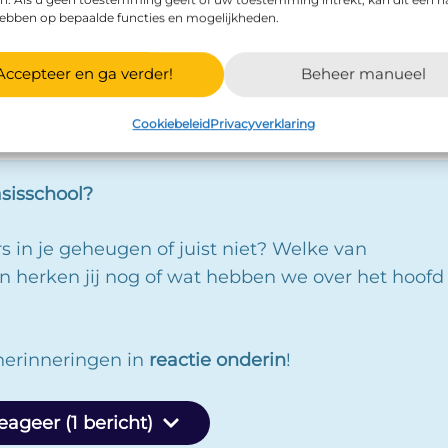
hebben op bepaalde functies en mogelijkheden.
hool dingen
Accepteer en ga verder!
Beheer manueel
 en vooral typische basisschool dingen die je vroeger
de tijd!
Cookiebeleid
Privacyverklaring
asisschool?
ers in je geheugen of juist niet? Welke van
n herken jij nog of wat hebben we over het hoofd
herinneringen in
reactie onderin
!
eageer (1 bericht)