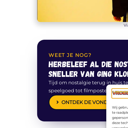
Vi
WEET JE NOG?
Herbeleef al die no
sneller van ging kl
Tijd om nostalgie terug in huis t
speelgoed tot filmposters, op Ca
ONTDEK DE VONDSTEN OP
Wij gebru
te raadpl
geperson
deze tech
verwerke