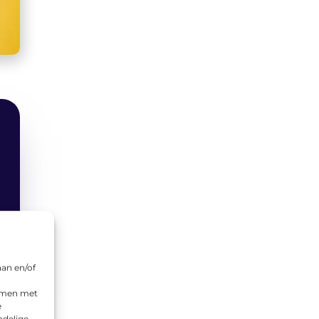
aan en/of
emmen met
e
adelige