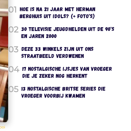
01
Hoe is na 21 jaar met Herman
Berghuis uit Idols? (+ foto’s)
02
30 televisie jeugdhelden uit de 90’s
en jaren 2000
03
Deze 33 winkels zijn uit ons
straatbeeld verdwenen
04
17 nostalgische ijsjes van vroeger
die je zeker nog herkent
05
13 nostalgische Britse series die
vroeger voorbij kwamen
ooi