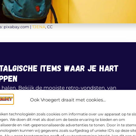
a: pixabay.com |
TJENA
, CC
stalgische items waar je hart
oppen
e halen. Bekijk de mooiste retro-vondsten, van
tawiki!
Ook Vroegert draait met cookies...
 CATAWIKI
iken technologieën zoals cookies om informatie over uw apparaat op te sl
egen. We doen dit met als doel om de beste ervaring te bieden en om
aliseerde en niet-gepersonaliseerde advertenties te tonen. Door in te st
nologieën kunnen wij gegevens zoals surfgedrag of unieke ID's op deze sit
n. Als u geen toestemming geeft of uw toestemming intrekt, kan dit een n