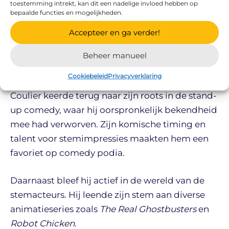
de show die ook zijn Full House-collega Bob
toestemming intrekt, kan dit een nadelige invloed hebben op
bepaalde functies en mogelijkheden.
Saget presenteerde.
Accepteer en ga verder!
Stand-up comedy en
Beheer manueel
stemacteerwerk
Cookiebeleid
Privacyverklaring
Coulier keerde terug naar zijn roots in de stand-
up comedy, waar hij oorspronkelijk bekendheid
mee had verworven. Zijn komische timing en
talent voor stemimpressies maakten hem een
favoriet op comedy podia.
Daarnaast bleef hij actief in de wereld van de
stemacteurs. Hij leende zijn stem aan diverse
animatieseries zoals
The Real Ghostbusters
en
Robot Chicken
.