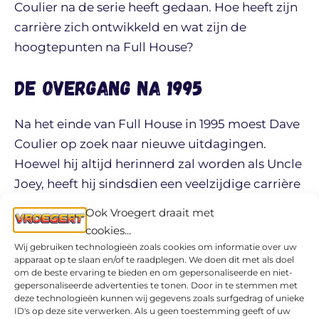
Coulier na de serie heeft gedaan. Hoe heeft zijn
carrière zich ontwikkeld en wat zijn de
hoogtepunten na Full House?
De overgang na 1995
Na het einde van Full House in 1995 moest Dave
Coulier op zoek naar nieuwe uitdagingen.
Hoewel hij altijd herinnerd zal worden als Uncle
Joey, heeft hij sindsdien een veelzijdige carrière
opgebouwd met veel rollen in series en films.
Ook Vroegert draait met
cookies...
Direct na Full House bleef Coulier actief in de
Wij gebruiken technologieën zoals cookies om informatie over uw
apparaat op te slaan en/of te raadplegen. We doen dit met als doel
entertainmentindustrie, vooral als stemacteur,
om de beste ervaring te bieden en om gepersonaliseerde en niet-
komiek en televisiepresentator. Zo
gepersonaliseerde advertenties te tonen. Door in te stemmen met
deze technologieën kunnen wij gegevens zoals surfgedrag of unieke
presenteerde hij o.a.
America’s Funniest People
,
ID's op deze site verwerken. Als u geen toestemming geeft of uw