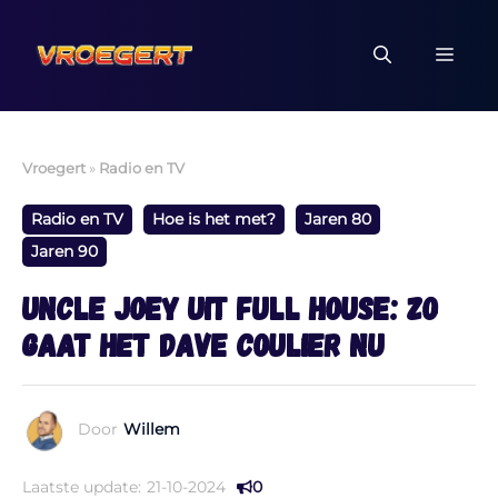
Ga
naar
MEN
de
inhoud
Vroegert
»
Radio en TV
Radio en TV
Hoe is het met?
Jaren 80
Jaren 90
Uncle Joey uit Full House: zo
gaat het Dave Coulier nu
Door
Willem
Laatste update:
21-10-2024
0