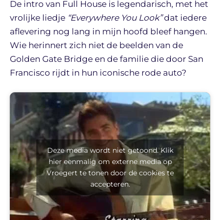
De intro van Full House is legendarisch, met het
vrolijke liedje
“Everywhere You Look”
dat iedere
aflevering nog lang in mijn hoofd bleef hangen.
Wie herinnert zich niet de beelden van de
Golden Gate Bridge en de familie die door San
Francisco rijdt in hun iconische rode auto?
Deze media wordt niet getoond. Klik
hier eenmalig om externe media op
Vroegert te tonen door de cookies te
accepteren.